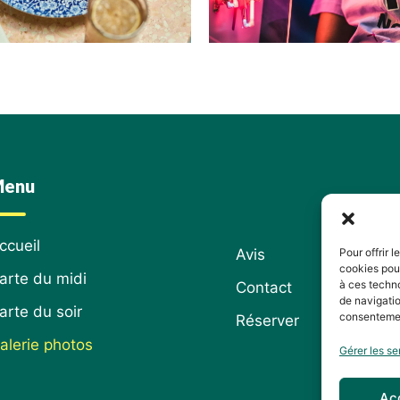
enu
ccueil
Pour offrir 
Avis
cookies pour
arte du midi
à ces techn
Contact
de navigatio
arte du soir
consentement
Réserver
alerie photos
Gérer les se
Ac