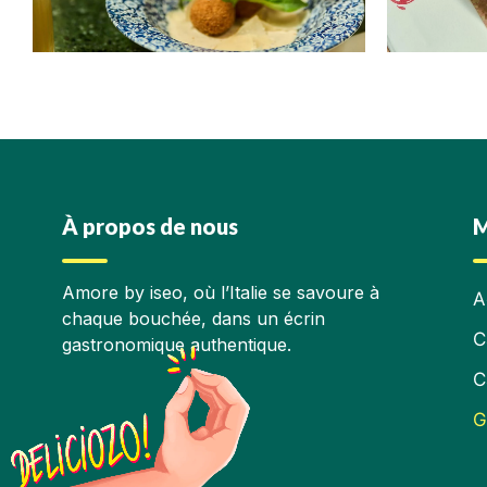
À propos de nous
M
Amore by iseo, où l’Italie se savoure à
A
chaque bouchée, dans un écrin
C
gastronomique authentique.
C
G