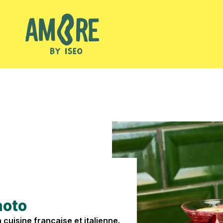
hoto
uisine française et italienne.