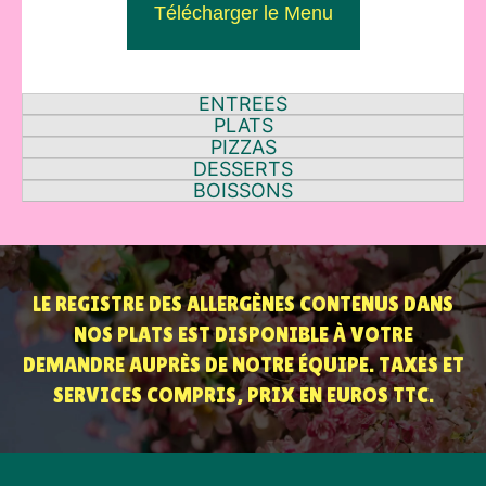
Télécharger le Menu
ENTREES
PLATS
PIZZAS
DESSERTS
BOISSONS
LE REGISTRE DES ALLERGÈNES CONTENUS DANS
NOS PLATS EST DISPONIBLE À VOTRE
DEMANDRE AUPRÈS DE NOTRE ÉQUIPE. TAXES ET
SERVICES COMPRIS, PRIX EN EUROS TTC.