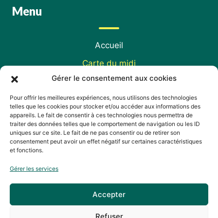
Menu
Accueil
Carte du midi
Gérer le consentement aux cookies
Carte du soir
Pour offrir les meilleures expériences, nous utilisons des technologies
Galerie photos
telles que les cookies pour stocker et/ou accéder aux informations des
appareils. Le fait de consentir à ces technologies nous permettra de
Avis
traiter des données telles que le comportement de navigation ou les ID
uniques sur ce site. Le fait de ne pas consentir ou de retirer son
Contact
consentement peut avoir un effet négatif sur certaines caractéristiques
et fonctions.
Réserver
Gérer les services
Accepter
Refuser